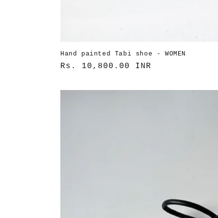
Hand painted Tabi shoe - WOMEN
通
Rs. 10,800.00 INR
常
価
格