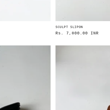
SCULPT SLIPON
通
Rs. 7,800.00 INR
常
価
格