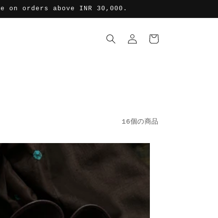
de on orders above INR 30,000.
ロ
カ
グ
ー
イ
ト
ン
16個の商品