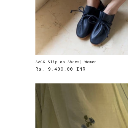
SACK Slip on Shoes| Women
通
Rs. 9,400.00 INR
常
価
格