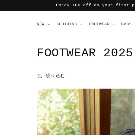
コンテ
Enjoy 10% off on your first p
ンツに
進む
NEW
CLOTHING
FOOTWEAR
BAGS
コ
FOOTWEAR 2025
レ
絞り込む
ク
シ
ョ
ン