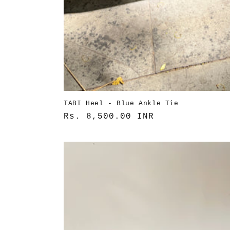
TABI Heel - Blue Ankle Tie
通
Rs. 8,500.00 INR
常
価
格