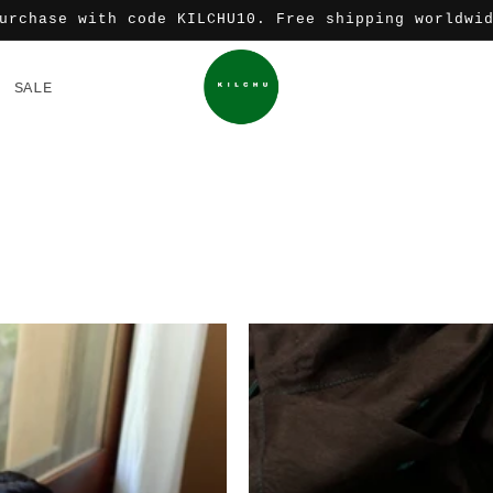
urchase with code KILCHU10. Free shipping worldwi
SALE