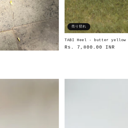
売り切れ
TABI Heel - butter yellow
通
Rs. 7,800.00 INR
常
価
格