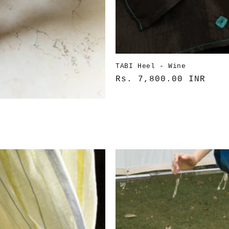
TABI Heel - Wine
通
Rs. 7,800.00 INR
常
価
格