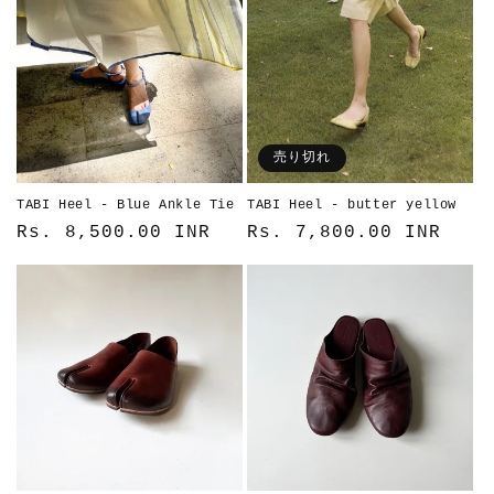
格
格
売り切れ
TABI Heel - Blue Ankle Tie
TABI Heel - butter yellow
通
Rs. 8,500.00 INR
通
Rs. 7,800.00 INR
常
常
価
価
格
格