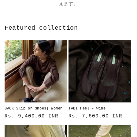
えます。
Featured collection
SACK Slip on Shoes| Women
TABI Heel - Wine
通
Rs. 9,400.00 INR
通
Rs. 7,800.00 INR
常
常
価
価