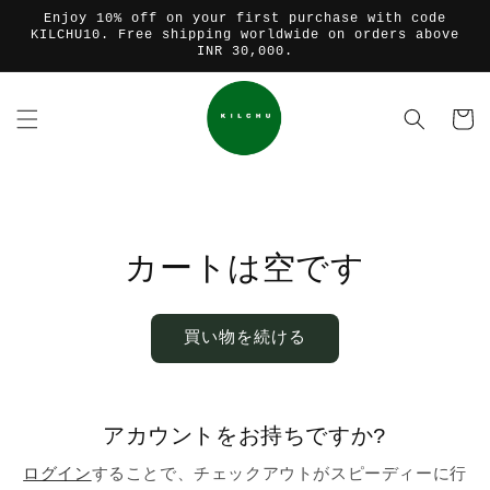
コンテ
Enjoy 10% off on your first purchase with code
ンツに
KILCHU10. Free shipping worldwide on orders above
進む
INR 30,000.
カ
ー
ト
カートは空です
買い物を続ける
アカウントをお持ちですか?
ログイン
することで、チェックアウトがスピーディーに行