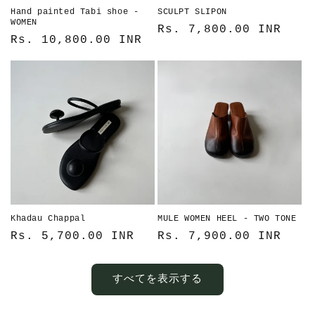
Hand painted Tabi shoe -
SCULPT SLIPON
WOMEN
通
Rs. 7,800.00 INR
通
Rs. 10,800.00 INR
常
常
価
価
格
格
Khadau Chappal
MULE WOMEN HEEL - TWO TONE
通
Rs. 5,700.00 INR
通
Rs. 7,900.00 INR
常
常
価
価
すべてを表示する
格
格